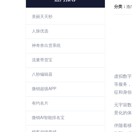
分类：
浩
美丽天天秒
人脉优选
神奇兽出货系统
流量带货宝
八秒编辑器
虚拟数字
等服务，
微销超级APP
征和身份
有约名片
元宇宙数
景化的体
微销AI智能排名宝
伴随着移
锁客超级商城